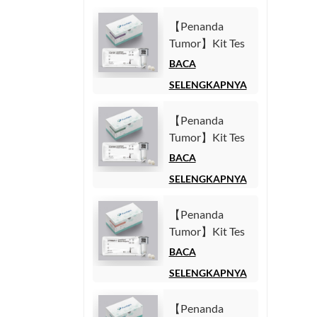
【Penanda
Tumor】Kit Tes
Antigen
BACA
Karbohidrat 125
SELENGKAPNYA
(CA125)
(Imunoasai
【Penanda
Kemiluminesensi
Tumor】Kit Tes
Homogen)
Antigen
BACA
Karbohidrat 19-
SELENGKAPNYA
9 (CA19-9)
(Imunoasai
【Penanda
Kemiluminesensi
Tumor】Kit Tes
Homogen)
Fragmen
BACA
Sitokeratin1921-
SELENGKAPNYA
1 (CYFRA21-1)
(Imunoasai
【Penanda
Kemiluminesensi