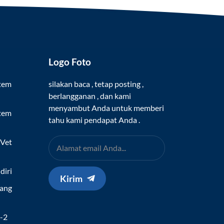
Logo Foto
stem
silakan baca , tetap posting ,
berlangganan , dan kami
menyambut Anda untuk memberi
stem
tahu kami pendapat Anda .
 Vet
diri
Kirim
Yang
h
v-2