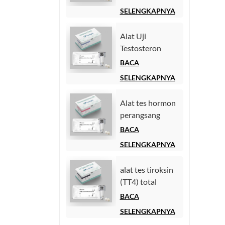
Chemiluminescence
SELENGKAPNYA
Homogen))
Alat Uji
Testosteron
(Chemiluminescence
BACA
Immunoassay)
SELENGKAPNYA
Alat tes hormon
perangsang
folikel (FSH).
BACA
SELENGKAPNYA
alat tes tiroksin
(TT4) total
BACA
SELENGKAPNYA