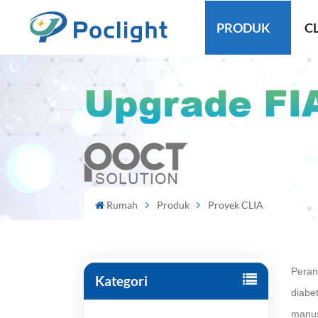
PRODUK
CL
Rumah
Produk
Proyek CLIA
Peran
Kategori
diabe
manus