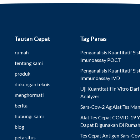
Tautan Cepat
Tag Panas
rumah
Penganalisis Kuantitatif Si
Imunoassay POCT
tentang kami
Penganalisis Kuantitatif Si
produk
Immunoassay IVD
dukungan teknis
Uji Kuantitatif In Vitro Dari
menghormati
Analyzer
berita
Sars-Cov-2 Ag Alat Tes Man
hubungi kami
Alat Tes Cepat COVID-19 
Dapat Digunakan Di Ruma
blog
Tes Cepat Antigen Sars-Co
peta situs