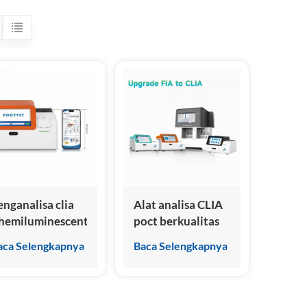
enganalisa clia
Alat analisa CLIA
hemiluminescent
poct berkualitas
mmunoassay
tinggi
aca Selengkapnya
Baca Selengkapnya
ewan peliharaan