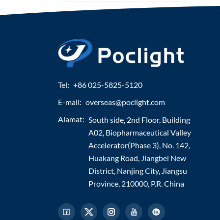
Tel:
+86 025-5825-5120
E-mail:
overseas@poclight.com
Alamat:
South side, 2nd Floor, Building
A02, Biopharmaceutical Valley
Accelerator(Phase 3), No. 142,
Huakang Road, Jiangbei New
District, Nanjing City, Jiangsu
Province, 210000, P.R. China