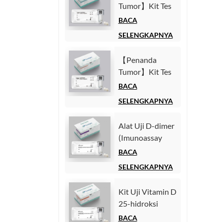
Tumor】Kit Tes
Homogen)
Alfa-Fetoprotein
BACA
(AFP)
SELENGKAPNYA
(Imunoasai
Kemiluminesensi
【Penanda
Homogen)
Tumor】Kit Tes
Antigen
BACA
Karsinoembrionik
SELENGKAPNYA
(CEA)
(Imunoasai
Alat Uji D-dimer
Kemiluminesensi
(Imunoassay
Homogen)
Chemiluminescence
BACA
Homogen)
SELENGKAPNYA
Kit Uji Vitamin D
25-hidroksi
(Imunoassay
BACA