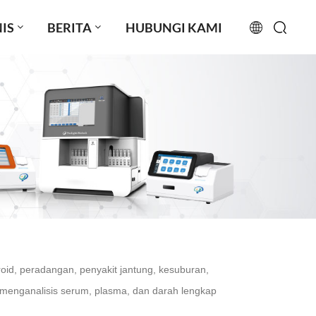
IS
BERITA
HUBUNGI KAMI
English
français
русский
español
português
العربية
oid, peradangan, penyakit jantung, kesuburan,
日本語
menganalisis serum, plasma, dan darah lengkap
Türkçe