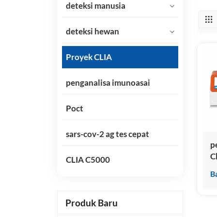
deteksi manusia
deteksi hewan
Proyek CLIA
penganalisa imunoasai
Poct
sars-cov-2 ag tes cepat
p
C
CLIA C5000
I
B
h
Produk Baru