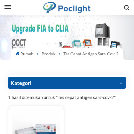
sh
is
ий
Rumah
Produk
Tes Cepat Antigen Sars-Cov-2
ol
guês
Kategori
1 hasil ditemukan untuk "Tes cepat antigen sars-cov-2"
語
e