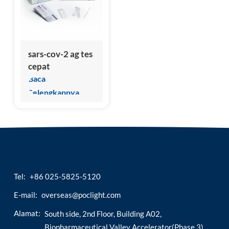
esia
sars-cov-2 ag tes
cepat
Baca
Selengkapnya
Tel:
+86 025-5825-5120
E-mail:
overseas@poclight.com
Alamat:
South side, 2nd Floor, Building A02,
Biopharmaceutical Valley Accelerator(Phase 3),