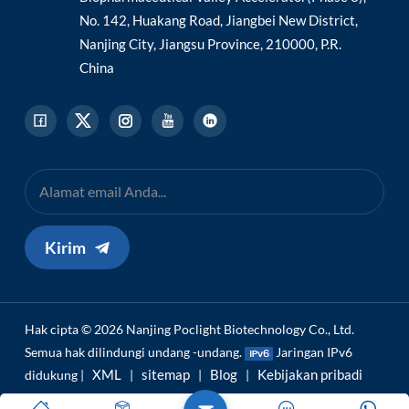
No. 142, Huakang Road, Jiangbei New District,
Nanjing City, Jiangsu Province, 210000, P.R.
China
Kirim
Hak cipta © 2026 Nanjing Poclight Biotechnology Co., Ltd.
Semua hak dilindungi undang -undang.
Jaringan IPv6
XML
sitemap
Blog
Kebijakan pribadi
didukung |
|
|
|