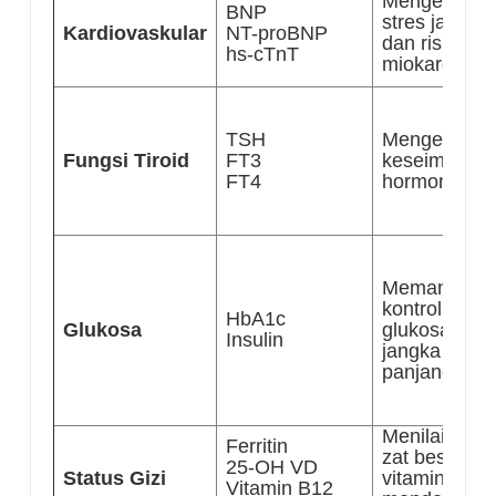
Mengevaluas
BNP
stres jantung
Kardiovaskular
NT-proBNP
dan risiko
hs-cTnT
miokard dini
TSH
Mengevaluas
Fungsi Tiroid
FT3
keseimbang
FT4
hormon tiroi
Memantau
kontrol
HbA1c
Glukosa
glukosa
Insulin
jangka
panjang
Menilai statu
Ferritin
zat besi dan
25-OH VD
Status Gizi
vitamin untu
Vitamin B12