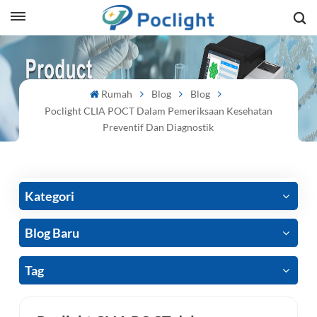
sh
Rumah
Blog
Blog
is
Poclight CLIA POCT Dalam Pemeriksaan Kesehatan
ий
Preventif Dan Diagnostik
ol
guês
Kategori
Blog Baru
語
Tag
e