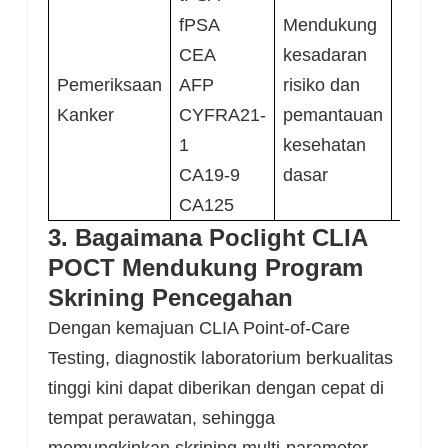
fPSA
Mendukung
Indiv
CEA
kesadaran
riway
Pemeriksaan
AFP
risiko dan
yang 
Kanker
CYFRA21-
pemantauan
riway
1
kesehatan
pribad
CA19-9
dasar
CA125
3. Bagaimana Poclight CLIA
POCT Mendukung Program
Skrining Pencegahan
Dengan kemajuan CLIA Point-of-Care
Testing, diagnostik laboratorium berkualitas
tinggi kini dapat diberikan dengan cepat di
tempat perawatan, sehingga