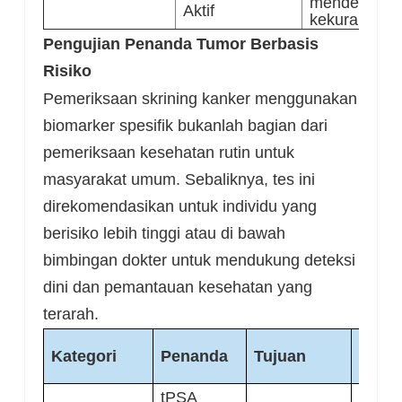
mendeteksi
Aktif
kekurangan
Pengujian Penanda Tumor Berbasis
Risiko
Pemeriksaan skrining kanker menggunakan
biomarker spesifik bukanlah bagian dari
pemeriksaan kesehatan rutin untuk
masyarakat umum. Sebaliknya, tes ini
direkomendasikan untuk individu yang
berisiko lebih tinggi atau di bawah
bimbingan dokter untuk mendukung deteksi
dini dan pemantauan kesehatan yang
terarah.
Popul
Kategori
Penanda
Tujuan
Dire
tPSA