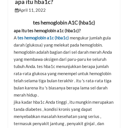
apa itu hba1c?
April 11, 2022
esia
tes hemoglobin A1C (hba1c)
apa itu tes hemoglobin a1c (hba1c)?
A
tes hemoglobin a1c (hba1c)
mengukur jumlah gula
darah (glukosa) yang melekat pada hemoglobin.
hemoglobin adalah bagian dari sel darah merah Anda
yang membawa oksigen dari paru-paru ke seluruh
tubuh Anda. tes hba1c menunjukkan berapa jumlah
rata-rata glukosa yang menempel untuk hemoglobin
telah selama tiga bulan terakhir . itu 's rata-rata tiga
bulan karena itu 's biasanya berapa lama sel darah
merah hidup .
jika kadar hba1c Anda tinggi , itu mungkin merupakan
tanda diabetes , kondisi kronis yang dapat
menyebabkan masalah kesehatan yang serius ,
termasuk penyakit jantung , penyakit ginjal , dan