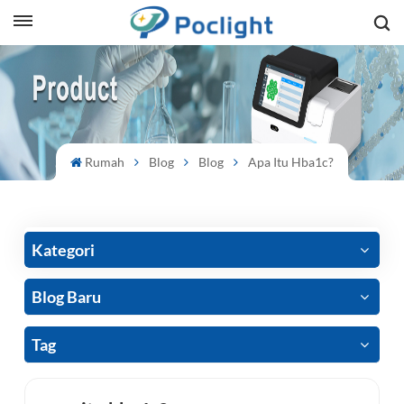
sh
is
ий
Rumah
Blog
Blog
Apa Itu Hba1c?
ol
guês
Kategori
Blog Baru
語
Tag
e