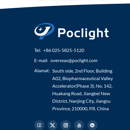
Tel:
+86 025-5825-5120
E-mail:
overseas@poclight.com
Alamat:
South side, 2nd Floor, Building
A02, Biopharmaceutical Valley
Accelerator(Phase 3), No. 142,
Huakang Road, Jiangbei New
District, Nanjing City, Jiangsu
Province, 210000, P.R. China