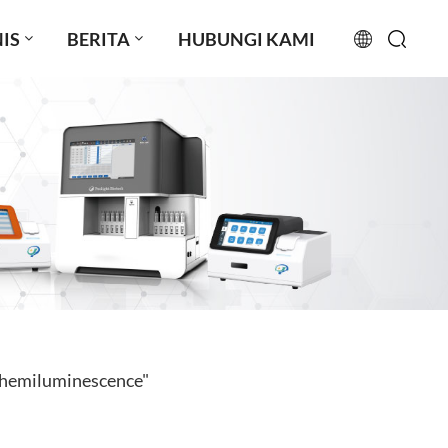
IS
BERITA
HUBUNGI KAMI
English
français
русский
español
português
العربية
Chemiluminescence"
日本語
Türkçe