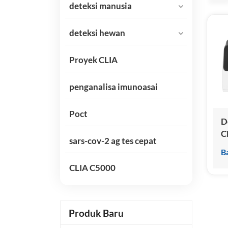
deteksi manusia
deteksi hewan
Proyek CLIA
penganalisa imunoasai
Poct
D
C
sars-cov-2 ag tes cepat
D
B
C
CLIA C5000
I
A
Produk Baru