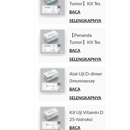
Tumor】Kit Tes
Homogen)
Alfa-Fetoprotein
BACA
(AFP)
SELENGKAPNYA
(Imunoasai
Kemiluminesensi
【Penanda
Homogen)
Tumor】Kit Tes
Antigen
BACA
Karsinoembrionik
SELENGKAPNYA
(CEA)
(Imunoasai
Alat Uji D-dimer
Kemiluminesensi
(Imunoassay
Homogen)
Chemiluminescence
BACA
Homogen)
SELENGKAPNYA
Kit Uji Vitamin D
25-hidroksi
(Imunoassay
BACA