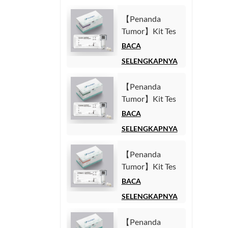
【Penanda
Tumor】Kit Tes
Antigen
BACA
Karbohidrat 125
SELENGKAPNYA
(CA125)
(Imunoasai
【Penanda
Kemiluminesensi
Tumor】Kit Tes
Homogen)
Antigen
BACA
Karbohidrat 19-
SELENGKAPNYA
9 (CA19-9)
(Imunoasai
【Penanda
Kemiluminesensi
Tumor】Kit Tes
Homogen)
Fragmen
BACA
Sitokeratin1921-
SELENGKAPNYA
1 (CYFRA21-1)
(Imunoasai
【Penanda
Kemiluminesensi