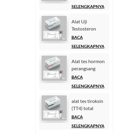
Chemiluminescence
SELENGKAPNYA
Homogen))
Alat Uji
Testosteron
(Chemiluminescence
BACA
Immunoassay)
SELENGKAPNYA
Alat tes hormon
perangsang
folikel (FSH).
BACA
SELENGKAPNYA
alat tes tiroksin
(TT4) total
BACA
SELENGKAPNYA