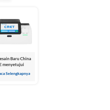
esain Baru China
E menyetujui
ry
aca Selengkapnya
hemiluminescence
mmunoassay
nalyzer