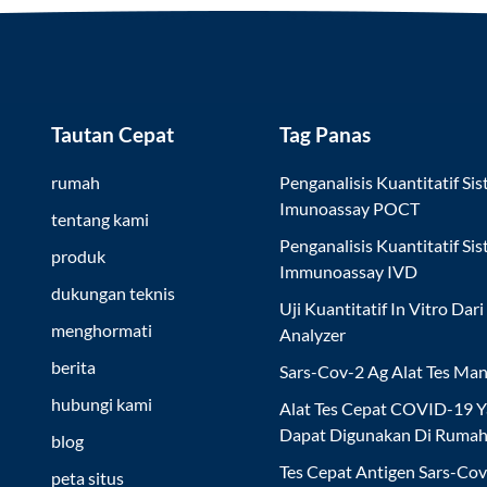
Tautan Cepat
Tag Panas
rumah
Penganalisis Kuantitatif Si
Imunoassay POCT
tentang kami
Penganalisis Kuantitatif Si
produk
Immunoassay IVD
dukungan teknis
Uji Kuantitatif In Vitro Dari
menghormati
Analyzer
berita
Sars-Cov-2 Ag Alat Tes Man
hubungi kami
Alat Tes Cepat COVID-19 
Dapat Digunakan Di Ruma
blog
Tes Cepat Antigen Sars-Co
peta situs