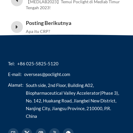
【MEDLAB2023】Temui Poclight di Medlab Timur
Tengah 2023!
Posting Berikutnya
Apa itu CRP?
Tel:
+86 025-5825-5120
E-mail:
overseas@poclight.com
Alamat:
South side, 2nd Floor, Building A02,
Biopharmaceutical Valley Accelerator(Phase 3),
No. 142, Huakang Road, Jiangbei New District,
Nanjing City, Jiangsu Province, 210000, P.R.
China