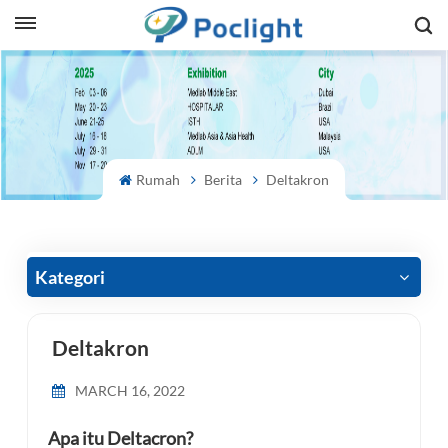
sh
is
ий
Rumah
Berita
Deltakron
ol
guês
Kategori
Deltakron
語
MARCH 16, 2022
e
Apa itu Deltacron?