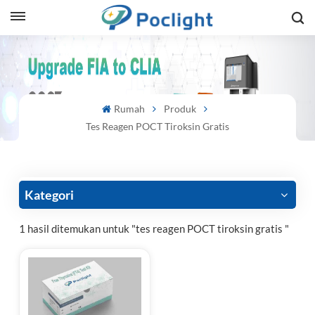
sh
is
Rumah
Produk
ий
Tes Reagen POCT Tiroksin Gratis
ol
guês
Kategori
1 hasil ditemukan untuk "tes reagen POCT tiroksin gratis "
語
e