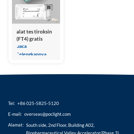
esia
alat tes tiroksin
(FT4) gratis
Baca
Selengkapnya
Tel:
+86 025-5825-5120
E-mail:
overseas@poclight.com
Alamat:
South side, 2nd Floor, Building A02,
Biopharmaceutical Valley Accelerator(Phase 3),