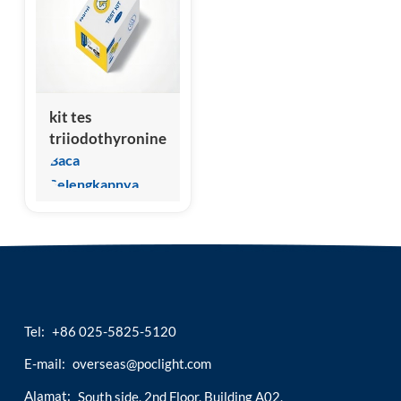
esia
kit tes
triiodothyronine
(cft3/fft3) gratis
Baca
dari hewan
Selengkapnya
Tel:
+86 025-5825-5120
E-mail:
overseas@poclight.com
Alamat:
South side, 2nd Floor, Building A02,