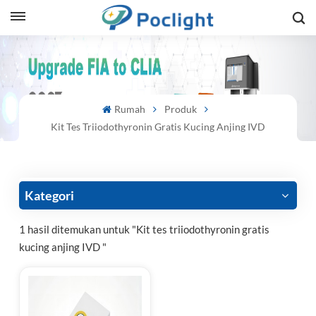
sh
is
Rumah
Produk
ий
Kit Tes Triiodothyronin Gratis Kucing Anjing IVD
ol
guês
Kategori
1 hasil ditemukan untuk "Kit tes triiodothyronin gratis
kucing anjing IVD "
語
e