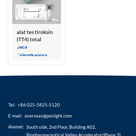
esia
alat tes tiroksin
(TT4) total
Baca
Selengkapnya
Tel:
+86 025-5825-5120
E-mail:
overseas@poclight.com
Alamat:
South side, 2nd Floor, Building A02,
Biopharmaceutical Valley Accelerator(Phase 3),