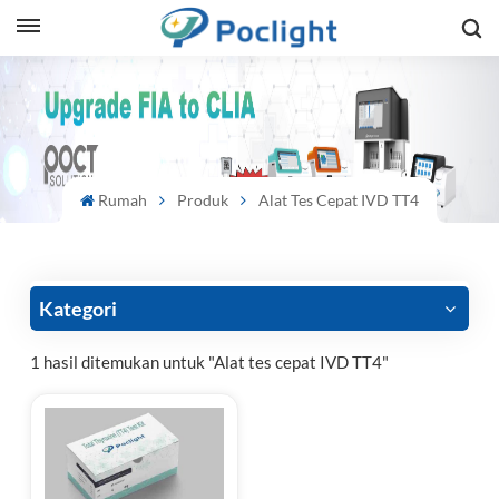
sh
is
ий
Rumah
Produk
Alat Tes Cepat IVD TT4
ol
guês
Kategori
1 hasil ditemukan untuk "Alat tes cepat IVD TT4"
語
e