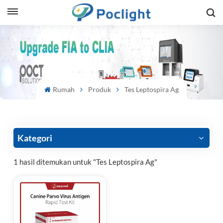
sh
is
ий
Rumah
Produk
Tes Leptospira Ag
ol
guês
Kategori
1 hasil ditemukan untuk "Tes Leptospira Ag"
語
e