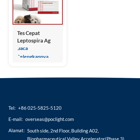
esia
Tes Cepat
Leptospira Ag
Baca
Selengkapnya
Tel:
+86 025-5825-5120
E-mail:
overseas@poclight.com
Alamat:
South side, 2nd Floor, Building A02,
Biopharmaceutical Valley Accelerator(Phase 3),