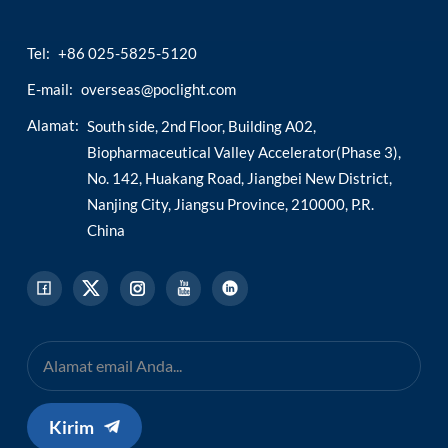
esia
Tel:
+86 025-5825-5120
E-mail:
overseas@poclight.com
Alamat:
South side, 2nd Floor, Building A02,
Biopharmaceutical Valley Accelerator(Phase 3),
No. 142, Huakang Road, Jiangbei New District,
Nanjing City, Jiangsu Province, 210000, P.R.
China
Kirim