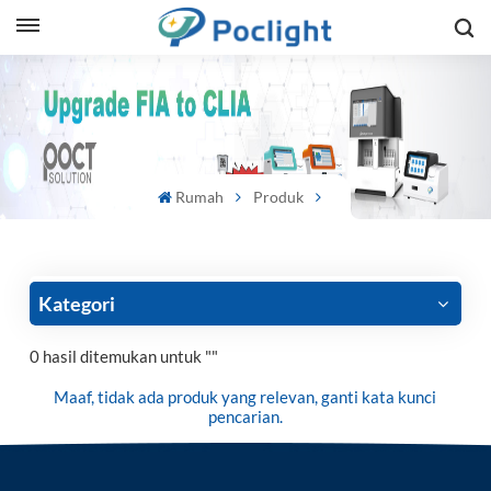
sh
is
ий
Rumah
Produk
ol
guês
Kategori
0 hasil ditemukan untuk ""
語
Maaf, tidak ada produk yang relevan, ganti kata kunci
pencarian.
e