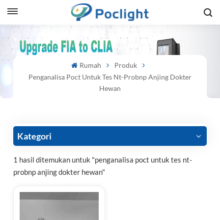
sh
Rumah
Produk
is
Penganalisa Poct Untuk Tes Nt-Probnp Anjing Dokter
ий
Hewan
ol
guês
Kategori
1 hasil ditemukan untuk "penganalisa poct untuk tes nt-
probnp anjing dokter hewan"
語
e