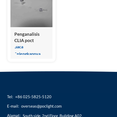
esia
Penganalisis
CLIA poct
berkualitas
Baca
tinggi untuk alat
Selengkapnya
uji nt-probnp
anjing
Tel:
+86 025-5825-5120
E-mail:
overseas@poclight.com
Alamat:
South side, 2nd Floor, Building A02,