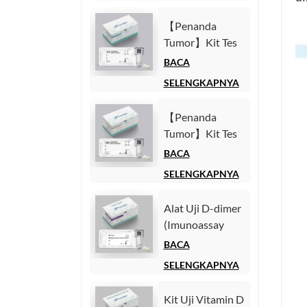
1 (CYFRA21-1)
(Imunoasai
【Penanda
Kemiluminesensi
Tumor】Kit Tes
Homogen)
Alfa-Fetoprotein
BACA
(AFP)
SELENGKAPNYA
(Imunoasai
Kemiluminesensi
【Penanda
Homogen)
Tumor】Kit Tes
Antigen
BACA
Karsinoembrionik
SELENGKAPNYA
(CEA)
(Imunoasai
Alat Uji D-dimer
Kemiluminesensi
(Imunoassay
Homogen)
Chemiluminescence
BACA
Homogen)
SELENGKAPNYA
Kit Uji Vitamin D