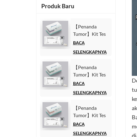
Produk Baru
【Penanda
Tumor】Kit Tes
Antigen
BACA
Karbohidrat 125
SELENGKAPNYA
(CA125)
(Imunoasai
【Penanda
Kemiluminesensi
Tumor】Kit Tes
Homogen)
De
Antigen
BACA
tu
Karbohidrat 19-
SELENGKAPNYA
9 (CA19-9)
ke
(Imunoasai
ak
【Penanda
Kemiluminesensi
Tumor】Kit Tes
Ba
Homogen)
Fragmen
BACA
me
Sitokeratin1921-
SELENGKAPNYA
di