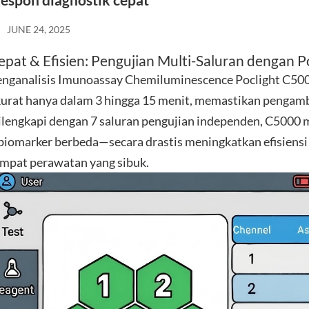
espon diagnostik cepat
JUNE 24, 2025
epat & Efisien: Pengujian Multi-Saluran dengan 
nganalisis Imunoassay Chemiluminescence Poclight C500
urat hanya dalam 3 hingga 15 menit, memastikan pengambi
lengkapi dengan 7 saluran pengujian independen, C5000 
biomarker berbeda—secara drastis meningkatkan efisiensi al
mpat perawatan yang sibuk.