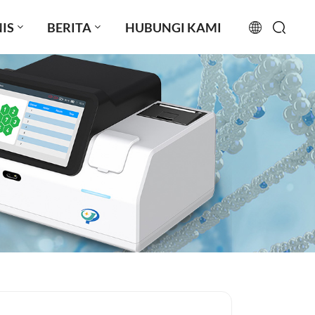
IS
BERITA
HUBUNGI KAMI
English
français
русский
español
português
العربية
日本語
Türkçe