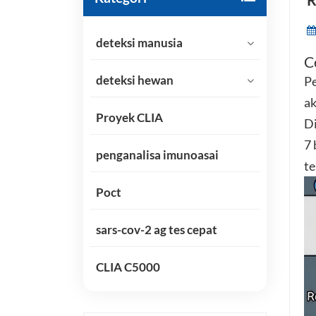
R
deteksi manusia
C
deteksi hewan
Pe
ak
Proyek CLIA
Di
7 
penganalisa imunoasai
te
Poct
sars-cov-2 ag tes cepat
CLIA C5000