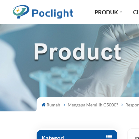
PRODUK
CL
Rumah
Mengapa Memilih C5000?
Respon
Kategori