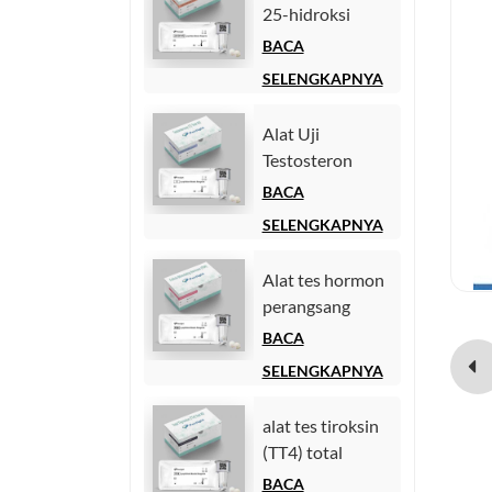
25-hidroksi
(Imunoassay
BACA
Chemiluminescence
SELENGKAPNYA
Homogen))
Alat Uji
Testosteron
(Chemiluminescence
BACA
Immunoassay)
SELENGKAPNYA
Alat tes hormon
perangsang
folikel (FSH).
BACA
SELENGKAPNYA
alat tes tiroksin
(TT4) total
BACA