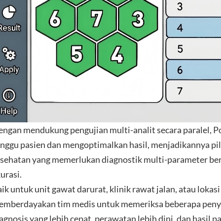
ngan mendukung pengujian multi-analit secara paralel,
nggu pasien dan mengoptimalkan hasil, menjadikannya pili
sehatan yang memerlukan diagnostik multi-parameter be
urasi.
ik untuk unit gawat darurat, klinik rawat jalan, atau loka
mberdayakan tim medis untuk memeriksa beberapa penya
agnosis yang lebih cepat, perawatan lebih dini, dan hasil pa