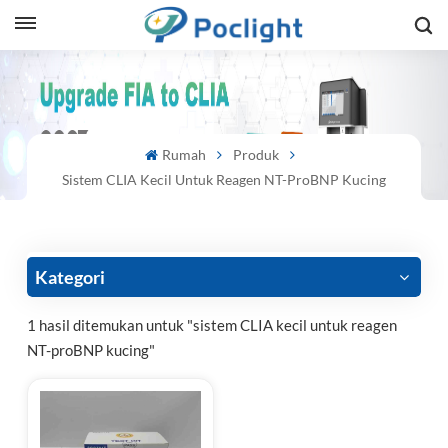
sh
is
Rumah
Produk
ий
Sistem CLIA Kecil Untuk Reagen NT-ProBNP Kucing
ol
guês
Kategori
1 hasil ditemukan untuk "sistem CLIA kecil untuk reagen
NT-proBNP kucing"
語
e