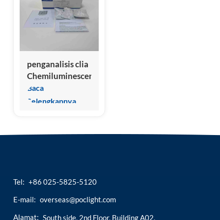
esia
penganalisis clia
Chemiluminescent
Immunoassay
Baca
hewan
Selengkapnya
peliharaan
untuk alat uji
NT-proBNP
kucing
Tel:
+86 025-5825-5120
E-mail:
overseas@poclight.com
Alamat:
South side, 2nd Floor, Building A02,