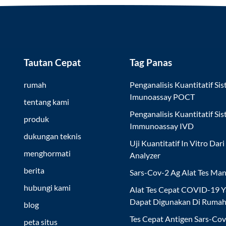
Tautan Cepat
Tag Panas
rumah
Penganalisis Kuantitatif Si
Imunoassay POCT
tentang kami
Penganalisis Kuantitatif Si
produk
Immunoassay IVD
dukungan teknis
Uji Kuantitatif In Vitro Dari
menghormati
Analyzer
berita
Sars-Cov-2 Ag Alat Tes Man
hubungi kami
Alat Tes Cepat COVID-19 
Dapat Digunakan Di Ruma
blog
Tes Cepat Antigen Sars-Co
peta situs