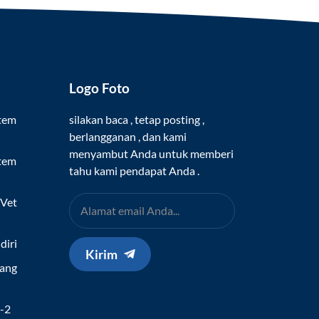
Logo Foto
stem
silakan baca , tetap posting ,
berlangganan , dan kami
menyambut Anda untuk memberi
stem
tahu kami pendapat Anda .
 Vet
diri
Kirim
Yang
h
v-2