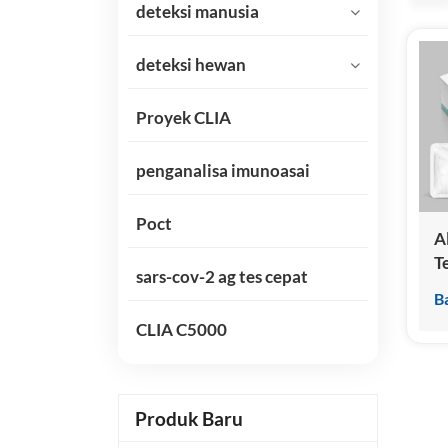
deteksi manusia
deteksi hewan
Proyek CLIA
penganalisa imunoasai
Poct
A
T
sars-cov-2 ag tes cepat
(
B
I
CLIA C5000
Produk Baru