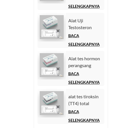
Chemiluminescence
SELENGKAPNYA
Homogen))
Alat Uji
Testosteron
(Chemiluminescence
BACA
Immunoassay)
SELENGKAPNYA
Alat tes hormon
perangsang
folikel (FSH).
BACA
SELENGKAPNYA
alat tes tiroksin
(TT4) total
BACA
SELENGKAPNYA