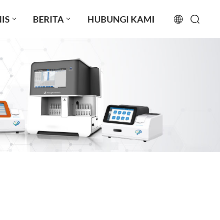
IS
BERITA
HUBUNGI KAMI
English
français
русский
español
português
العربية
日本語
Türkçe