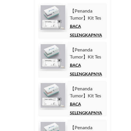
【Penanda
Tumor】Kit Tes
Antigen
BACA
Karbohidrat 125
SELENGKAPNYA
(CA125)
(Imunoasai
【Penanda
Kemiluminesensi
Tumor】Kit Tes
Homogen)
Antigen
BACA
Karbohidrat 19-
SELENGKAPNYA
9 (CA19-9)
(Imunoasai
【Penanda
Kemiluminesensi
Tumor】Kit Tes
Homogen)
Fragmen
BACA
Sitokeratin1921-
SELENGKAPNYA
1 (CYFRA21-1)
(Imunoasai
【Penanda
Kemiluminesensi