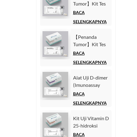
Tumor】Kit Tes
Homogen)
Alfa-Fetoprotein
BACA
(AFP)
SELENGKAPNYA
(Imunoasai
Kemiluminesensi
【Penanda
Homogen)
Tumor】Kit Tes
Antigen
BACA
Karsinoembrionik
SELENGKAPNYA
(CEA)
(Imunoasai
Alat Uji D-dimer
Kemiluminesensi
(Imunoassay
Homogen)
Chemiluminescence
BACA
Homogen)
SELENGKAPNYA
Kit Uji Vitamin D
25-hidroksi
(Imunoassay
BACA