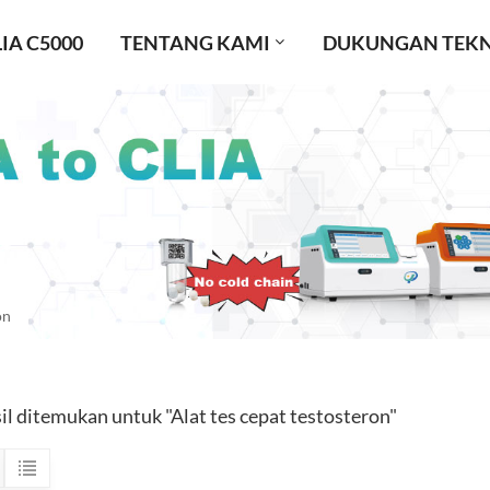
IA C5000
TENTANG KAMI
DUKUNGAN TEKN
on
sil ditemukan untuk "Alat tes cepat testosteron"