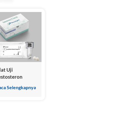
lat Uji
estosteron
Chemiluminescence
aca Selengkapnya
mmunoassay)