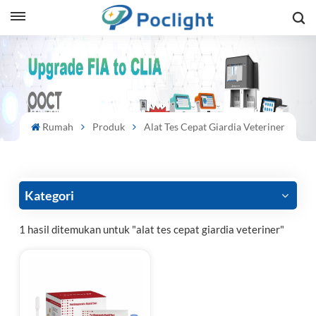
sh
is
ий
Rumah
Produk
Alat Tes Cepat Giardia Veteriner
ol
guês
Kategori
1 hasil ditemukan untuk "alat tes cepat giardia veteriner"
語
e