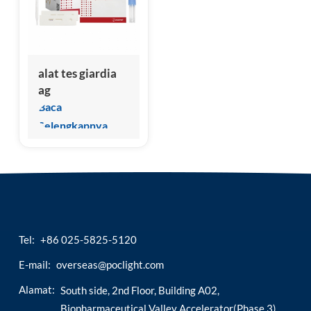
esia
alat tes giardia
ag
Baca
Selengkapnya
Tel:
+86 025-5825-5120
E-mail:
overseas@poclight.com
Alamat:
South side, 2nd Floor, Building A02,
Biopharmaceutical Valley Accelerator(Phase 3),