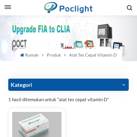
sh
is
ий
Rumah
Produk
Alat Tes Cepat Vitamin D
ol
guês
Kategori
1 hasil ditemukan untuk "alat tes cepat vitamin D"
語
e