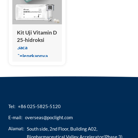
esia
Kit Uji Vitamin D
25-hidroksi
(Imunoassay
Baca
Chemiluminescence
Selengkapnya
Homogen))
Tel:
+86 025-5825-5120
E-mail:
overseas@poclight.com
Alamat:
South side, 2nd Floor, Building A02,
Biopharmaceutical Valley Accelerator(Phase 3),