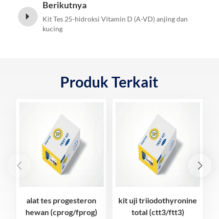
Berikutnya
Kit Tes 25-hidroksi Vitamin D (A-VD) anjing dan
kucing
Produk Terkait
alat tes progesteron
kit uji triiodothyronine
hewan (cprog/fprog)
total (ctt3/ftt3)