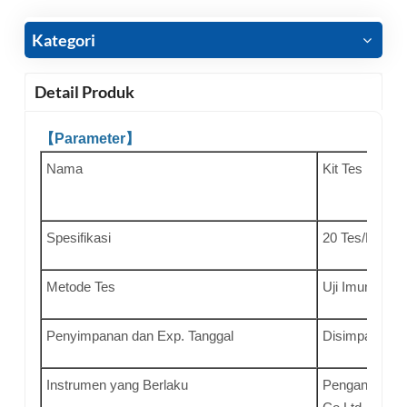
Kategori
Detail Produk
【Parameter】
Nama
Kit Tes Horm
Spesifikasi
20 Tes/Kotak
Metode Tes
Uji Imunosen
Penyimpanan dan Exp. Tanggal
Disimpan pada
Instrumen yang Berlaku
Penganalisis 