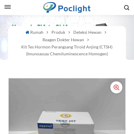
sh
Rumah
Produk
Deteksi Hewan
Reagen Dokter Hewan
is
Kit Tes Hormon Perangsang Tiroid Anjing (cTSH)
ий
(Imunoassay Chemiluminescence Homogen)
ol
guês
語
e