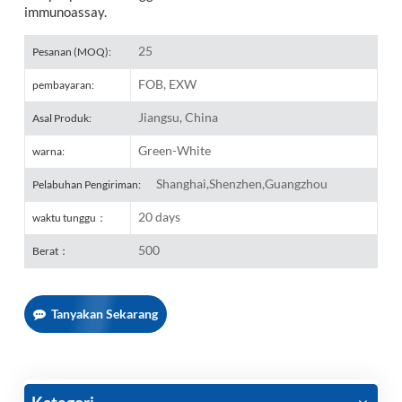
immunoassay.
25
Pesanan (MOQ):
FOB, EXW
pembayaran:
Jiangsu, China
Asal Produk:
Green-White
warna:
Shanghai,Shenzhen,Guangzhou
Pelabuhan Pengiriman:
20 days
waktu tunggu：
500
Berat：
Tanyakan Sekarang
Kategori