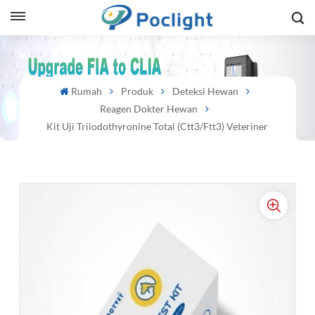
sh
Rumah
Produk
Deteksi Hewan
is
Reagen Dokter Hewan
ий
Kit Uji Triiodothyronine Total (ctt3/ftt3) Veteriner
ol
guês
語
e