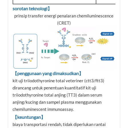
sorotan teknologi】
prinsip transfer energi penalaran chemiluminescence
(CRET)
【penggunaan yang dimaksudkan】
kit uji triiodothyronine total veteriner (ctt3/ftt3)
dirancang untuk penentuan kuantitatif kit uji
triiodothyronine total anjing (TT3) dalam serum
anjing/kucing dan sampel plasma menggunakan
chemiluminescent immunoassay.
【keuntungan】
biaya transportasi rendah, tidak diperlukan rantai