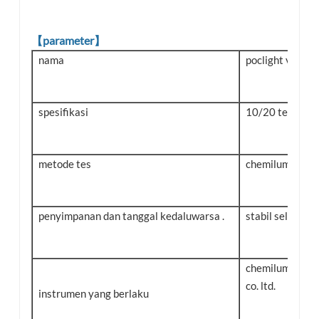
【parameter】
nama
poclight veteri
spesifikasi
10/20 tes/kota
metode tes
chemiluminesc
penyimpanan dan tanggal kedaluwarsa .
stabil selama 1
chemiluminesce
co. ltd.
instrumen yang berlaku