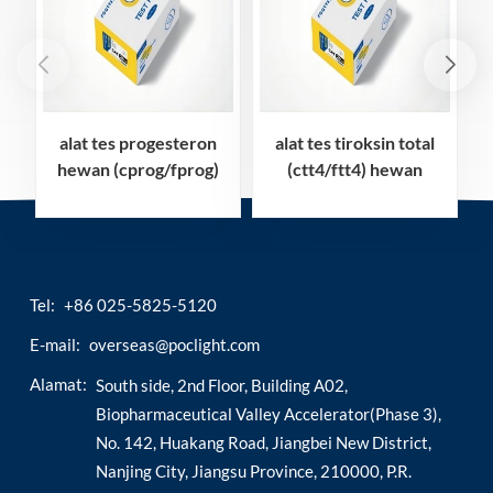
alat tes progesteron
alat tes tiroksin total
hewan (cprog/fprog)
(ctt4/ftt4) hewan
Tel:
+86 025-5825-5120
E-mail:
overseas@poclight.com
Alamat:
South side, 2nd Floor, Building A02,
Biopharmaceutical Valley Accelerator(Phase 3),
No. 142, Huakang Road, Jiangbei New District,
Nanjing City, Jiangsu Province, 210000, P.R.