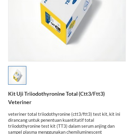
esia
Kit Uji Triiodothyronine Total (ctt3/ftt3)
Veteriner
veteriner total triiodothyronine (ctt3/ftt3) test kit, kit ini
dirancang untuk penentuan kuantitatif total
triiodothyronine test kit (TT3) dalam serum anjing dan
sampel plasma menggunakan chemiluminescent