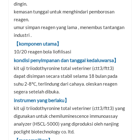
dingin.
kemasan tunggal untuk menghindari pemborosan
reagen.
umur simpan reagen yang lama , menembus tantangan
industri .
【komponen utama】
10/20 reagen bola liofilisasi
kondisi penyimpanan dan tanggal kedaluwarsa】
kit uji triiodothyronine total veteriner (ctt3/ftt3)
dapat disimpan secara stabil selama 18 bulan pada
suhu 2-8℃, terlindung dari cahaya. oleskan reagen
segera setelah dibuka.
instrumen yang berlaku】
kit uji triiodothyronine total veteriner (ctt3/ftt3) yang
digunakan untuk chemiluminescence immunoassay
analyzer (HSCL-5000) yang diproduksi oleh nanjing
poclight biotechnology co. ltd.